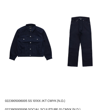
0223905006005 SS 101XX JKT CMYK (N.D.)
0223905005006 SOCIAL SCULPTURE 01 CMYK (N.D.)