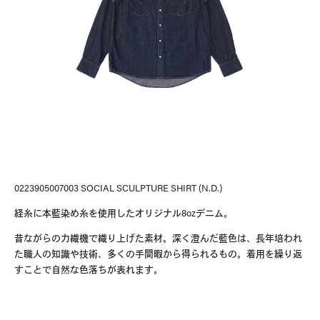
Delivery Location
/ Web Store
JAPAN
0223905007003 SOCIAL SCULPTURE SHIRT (N.D.)
NORTH AMERICA
経糸に本藍染め糸を使用したオリジナル
8oz
デニム。
EUROPE
昔ながらの力織機で織り上げた素材。深く澄んだ藍色は、長年培われ
た職人の知識や技術、多くの手間暇から得られるもの。着用を繰り返
ASIA / OCEANIA
すことで自然な色落ちが表れます。