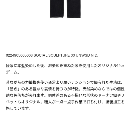
0224905005003 SOCIAL SCULPTURE 00 UNWSD N.D.
visvim Official:
経糸に本藍染めした後、泥染めを重ねた糸を使用したオリジナル
14oz
デニム。
Published by Cubism Inc.:
昔ながらの力織機を使い通常より弱いテンションで織られた生地は、
「動き」のある豊かな表情を持つのが特徴。天然染めならではの個性
的な色落ちが表れます。個体差のある不揃いな形状のドーナツ釦やリ
ベットもオリジナル。職人が一点一点手作業で打ち付け、塗装加工を
施しています。