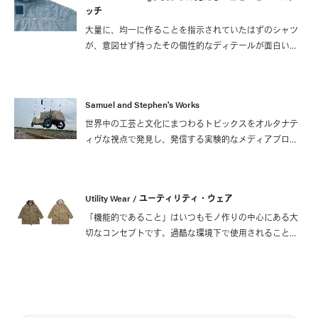
ッチ
大量に、均一に作ることを指示されていたはずのシャツ
が、意図せず持ったその個性的なディテールが面白いと
思い、今回開発した新たなデニムシャツの意匠として取
り入れることにしました。
Samuel and Stephen's Works
世界中の工芸と文化にまつわるトピックスをオルタナテ
ィヴな視点で発見し、発信する実験的なメディアプロジ
ェクト「Subsequence」。 その主軸コンテンツである雑
誌で、創刊号から連載している〈visvim〉〈WMV〉のフ
ァッションページは、ロンドンのカメラマン、サミュエ
Utility Wear / ユーティリティ・ウェア
ル・ブラッドリーとスタリスト、スティーヴン・マンに
よる仕事。毎号、編集部からの注文は「本誌テーマに沿
「機能的であること」はいつもモノ作りの中心にある大
うものであること」のみ。二人のクリエイティビティが
切なコンセプトです。過酷な環境下で使用されることの
溢れんばかりに表現された迫力あるページは、大判本誌
多いアウトドア製品では、特に重要視される性質と言え
でご覧いただきたいですが、ここでその一部をご紹介し
ます。
ます。