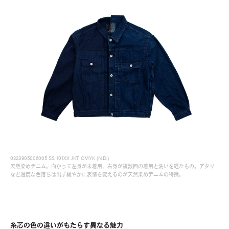
0223905006005 SS 101XX JKT CMYK (N.D.)
天然染めデニム。向かって左身が未着用、右身が複数回の着用と洗いを経たもの。アタリ
など過度な色落ちは出ず緩やかに表情を変えるのが天然染めデニムの特徴。
News
(visvim Official Instagram)
Topics
Event
糸芯の色の違いがもたらす異なる魅力