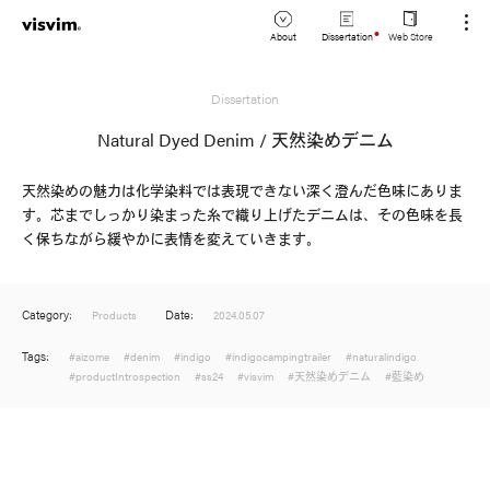
About
Dissertation
Web Store
JP
Dissertation
Lookbook
EN
Natural Dyed Denim / 天然染めデニム
Stockist
天然染めの魅力は化学染料では表現できない深く澄んだ色味にありま
す。芯までしっかり染まった糸で織り上げたデニムは、その色味を長
く保ちながら緩やかに表情を変えていきます。
Category:
Date:
Products
2024.05.07
Tags:
#aizome
#denim
#indigo
#indigocampingtrailer
#naturalindigo
#productIntrospection
#ss24
#visvim
#天然染めデニム
#藍染め