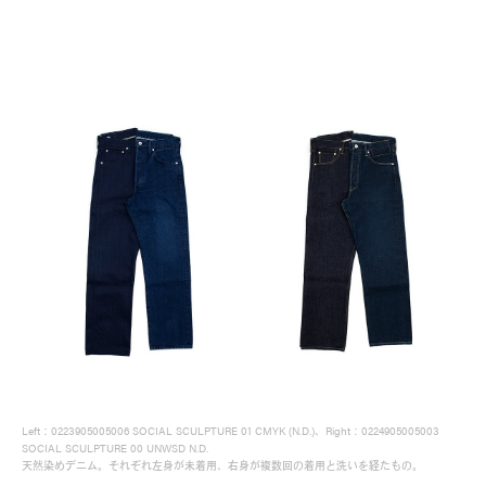
Site Policy
Left：0223905005006 SOCIAL SCULPTURE 01 CMYK (N.D.)、Right：0224905005003
SOCIAL SCULPTURE 00 UNWSD N.D.
天然染めデニム。それぞれ左身が未着用、右身が複数回の着用と洗いを経たもの。