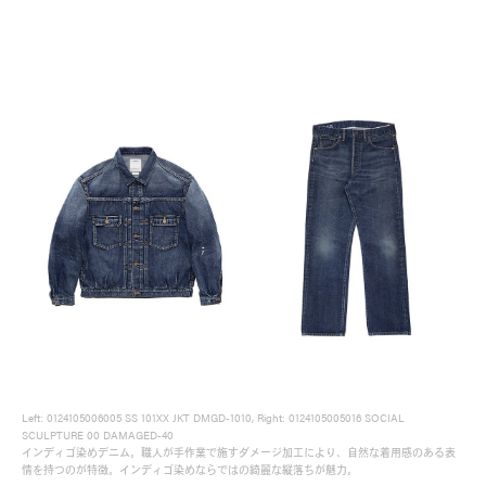
Recruit
Left: 0124105006005 SS 101XX JKT DMGD-1010, Right: 0124105005016 SOCIAL
SCULPTURE 00 DAMAGED-40
Contact Us
インディゴ染めデニム。職人が手作業で施すダメージ加工により、自然な着用感のある表
情を持つのが特徴。インディゴ染めならではの綺麗な縦落ちが魅力。