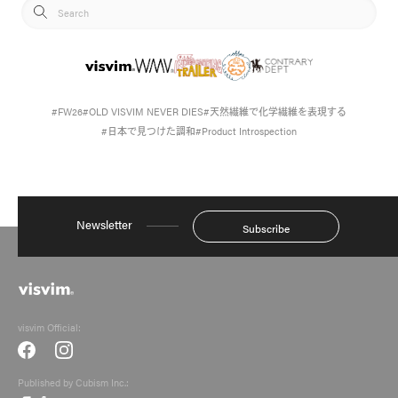
#天然繊維で化学繊維を表現する
#FW26
#OLD VISVIM NEVER DIES
#日本で見つけた調和
#Product Introspection
Newsletter
Subscribe
visvim Official:
Published by Cubism Inc.: