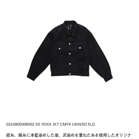
0224905006002 SS 101XX JKT CMYK UNWSD N.D.
経糸、緯糸に本藍染めした後、泥染めを重ねた糸を使用したオリジナ