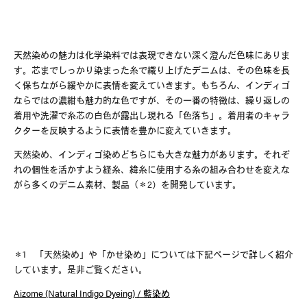
天然染めの魅力は化学染料では表現できない深く澄んだ色味にありま
す。芯までしっかり染まった糸で織り上げたデニムは、その色味を長
く保ちながら緩やかに表情を変えていきます。もちろん、インディゴ
ならではの濃紺も魅力的な色ですが、その一番の特徴は、繰り返しの
着用や洗濯で糸芯の白色が露出し現れる「色落ち」。着用者のキャラ
クターを反映するように表情を豊かに変えていきます。
天然染め、インディゴ染めどちらにも大きな魅力があります。それぞ
れの個性を活かすよう経糸、緯糸に使用する糸の組み合わせを変えな
がら多くのデニム素材、製品（＊
2
）を開発しています。
＊
1
「天然染め」や「かせ染め」については下記ページで詳しく紹介
しています。是非ご覧ください。
#FW26
#OLD VISVIM NEVER DIES
#天然繊維で化学繊維を表現する
Aizome (Natural Indigo Dyeing) / 藍染め