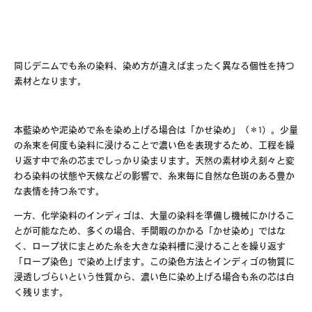
Information
Press Release
Press
同じデニムでも糸の染料、染め方が違えばまったく異なる個性を持つ
素材となります。
Media
本藍染めや泥染めで糸を染め上げる場合は「かせ染め」（＊
1
）。少量
の糸束を何度も染料に浸けることで濃い色を表現するため、工程を繰
り返す中で糸の芯までしっかり染まります。天然の素材ゆえ刻々と変
わる染料の状態や天候などの影響で、糸束毎に自然な色斑のある豊か
な表情を持つ糸です。
一方、化学染料のインディゴは、大量の染料を準備し機械にかけるこ
とが可能なため、多くの場合、手間暇のかかる「かせ染め」ではな
く、ロープ状にまとめた糸を大きな染料槽に浸けることを繰り返す
「ロープ染色」で染め上げます。この染色方法とインディゴの物質に
浸透しづらいという性質から、濃い色に染め上げる場合も糸の芯は白
く残ります。