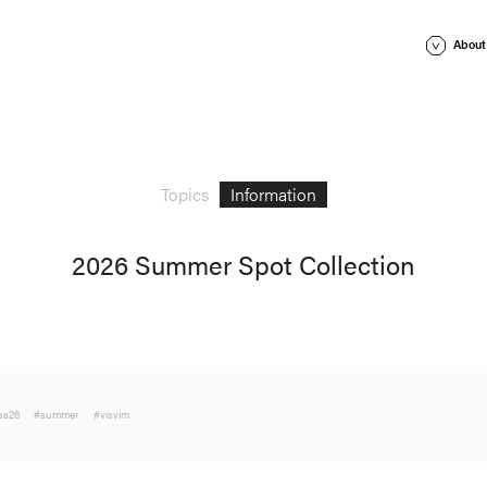
About
Lookbook
News
(
Stockist
Topics
Topics
Information
2026 Summer Spot Collection
Press 
ss26
#summer
#visvim
#FW26