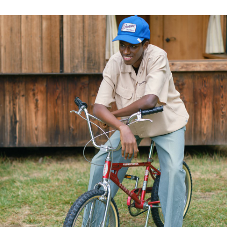
Delivery Location
/ Web Store
JAPAN