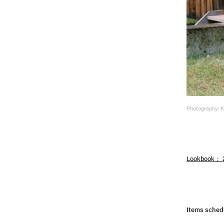
Photography: 
Lookbook： 2
Items schedu