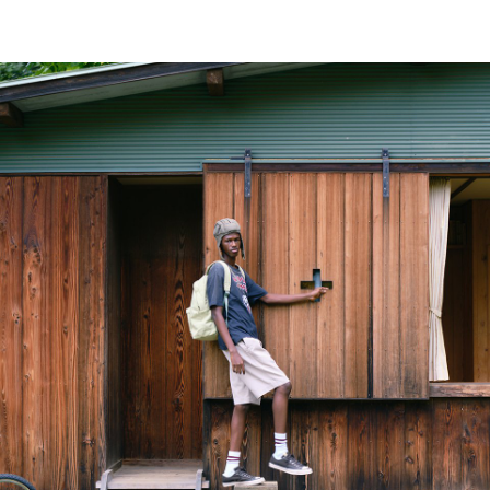
#OLD
VISVIM
NEVER
#
DIES
天
然
#
繊
日
維
本
#Product
で
で
Introspection
化
見
学
つ
繊
け
維
た
を
調
表
和
現
す
る