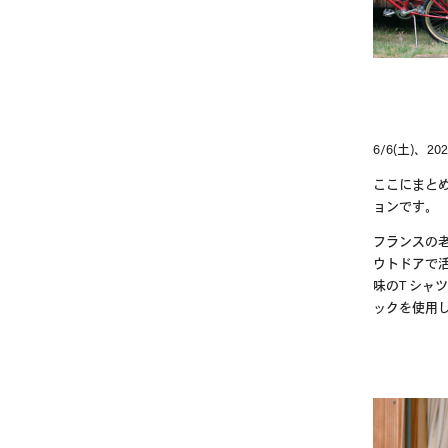
6/6(
土
)
、
202
ここにまと
ョンです。
フランスの
ウトドアで
味の
T
シャツ
ックを使用