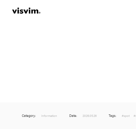
visvim Official:
Published by Cubism Inc.:
Category:
Date:
Tags:
Information
2026.05.26
#spot
#